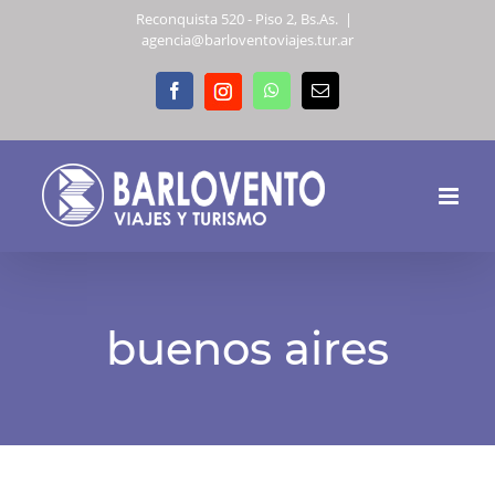
Skip
Reconquista 520 - Piso 2, Bs.As.
|
agencia@barloventoviajes.tur.ar
to
content
Instagram
Facebook
WhatsApp
Email
buenos aires